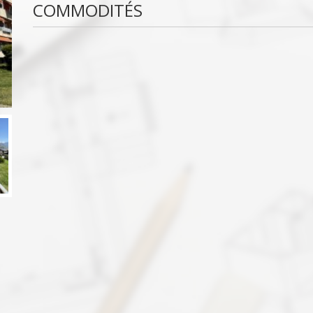
COMMODITÉS