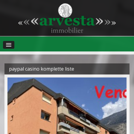
paypal casino komplette liste