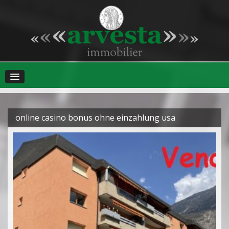
online casino bonus ohne einzahlung usa